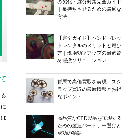
の劣化・腐食対策完全ガイド
｜長持ちさせるための最適な
方法
【完全ガイド】ハンドパレッ
トレンタルのメリットと選び
方｜現場効率アップの最適資
材運搬ソリューション
て
群馬で高価買取を実現！スク
ラップ買取の最新情報とお得
なる
なポイント
クに
料は
高品質なCBD製品を実現する
ための製造パートナー選びと
成功の秘訣