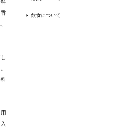
辛料
も香
飲食について
れ、
右し
う。
辛料
利用
り入