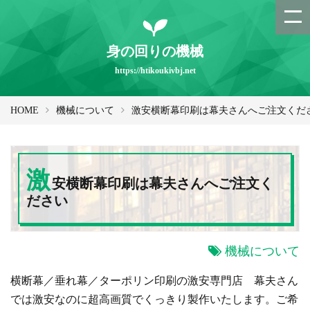
身の回りの機械
https://htikoukivbj.net
HOME
機械について
激安横断幕印刷は幕夫さんへご注文くだ
激
安横断幕印刷は幕夫さんへご注文く
ださい
機械について
横断幕／垂れ幕／ターポリン印刷の激安専門店 幕夫さん
では激安なのに超高画質でくっきり製作いたします。ご希