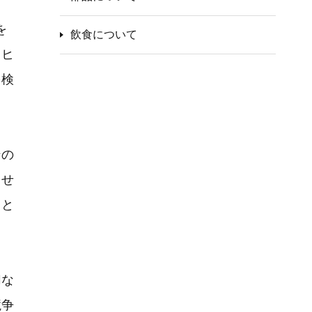
を
飲食について
用ヒ
を検
ンの
ませ
こと
切な
競争